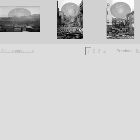
fo@foto-campua.com
2
3
4
Previous
Ne
1