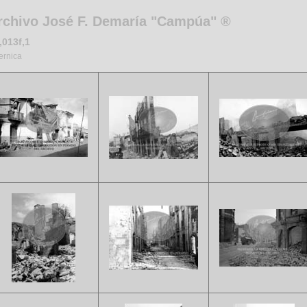
rchivo José F. Demaría "Campúa" ®
,013f,1
ernica