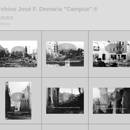
rchivo José F. Demaría "Campúa" ®
,013f,3
ernica