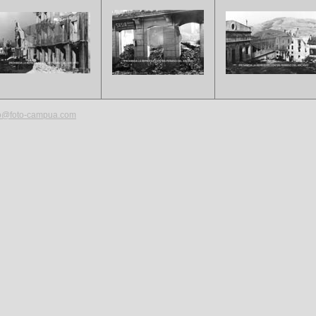
fo@foto-campua.com