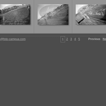
fo@foto-campua.com
2
3
4
5
Previous
Ne
1