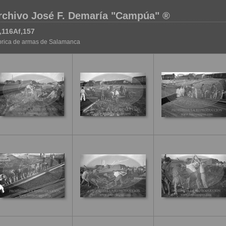
rchivo José F. Demaría "Campúa" ®
,116Af,157
brica de armas de Salamanca