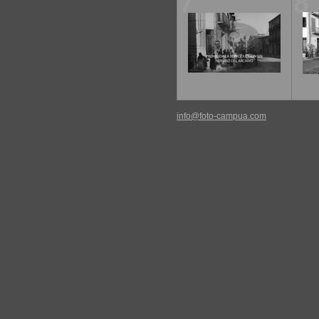
7
8
info@foto-campua.com