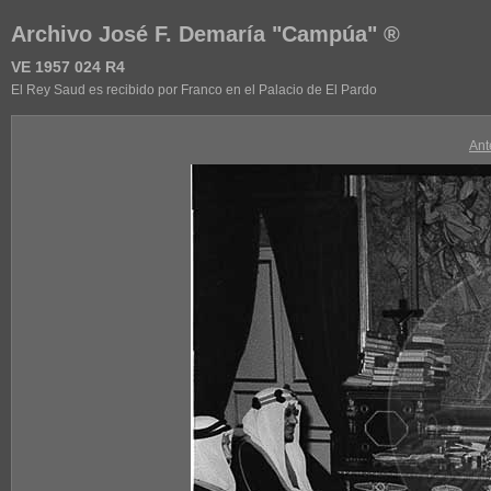
Archivo José F. Demaría "Campúa" ®
VE 1957 024 R4
El Rey Saud es recibido por Franco en el Palacio de El Pardo
Ant