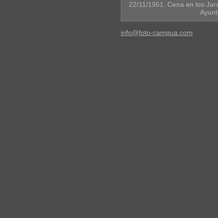
22/11/1961. Cena en los Jard
Ayunt
info@foto-campua.com