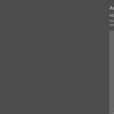
A
VE
Vis
ofr