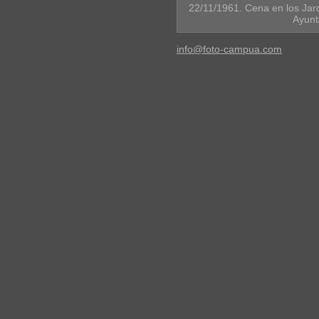
22/11/1961. Cena en los Jard
Ayunt
info@foto-campua.com