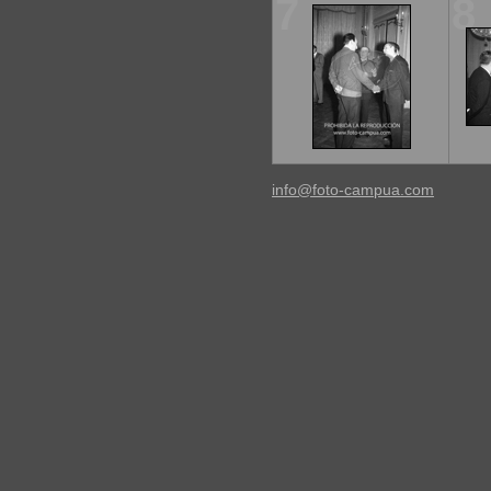
7
8
info@foto-campua.com